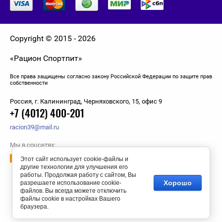
Solgar
Sports Research
Copyright © 2015 - 2026
«Рацион Спортпит»
Swanson
Все права защищены согласно закону Российской Федерации по защите прав
Syntrax
собственности
Россия, г. Калининград, Черняховского, 15, офис 9
Trec Nutrition
+7 (4012) 400-201
racion39@mail.ru
Tree of Life
Мы в соцсетях:
Этот сайт использует cookie-файлы и
Ultimate Nutrition
другие технологии для улучшения его
работы. Продолжая работу с сайтом, Вы
Хорошо
разрешаете использование cookie-
Universal Nutrition
файлов. Вы всегда можете отключить
файлы cookie в настройках Вашего
браузера.
USPlabs