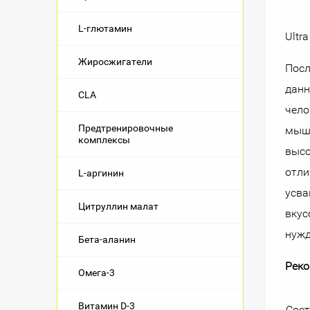
L-глютамин
Ultr
Жиросжигатели
Посл
данн
CLA
чело
Предтренировочные
мыше
комплексы
высо
отли
L-аргинин
усва
Цитруллин малат
вкус
нужд
Бета-аланин
Реко
Омега-3
Витамин D-3
Сос