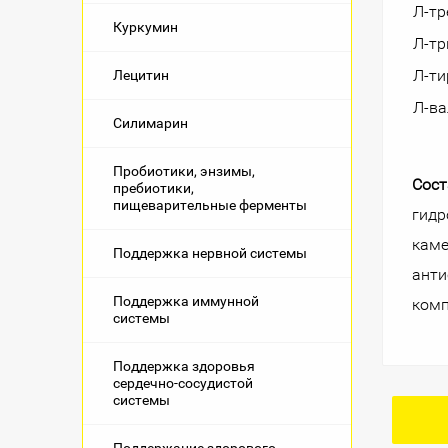
Л-т
Куркумин
Л-т
Л-ти
Лецитин
Л-ва
Силимарин
Пробиотики, энзимы,
Сост
пребиотики,
пищеварительные ферменты
гидр
каме
Поддержка нервной системы
анти
Поддержка иммунной
комп
системы
Поддержка здоровья
сердечно-сосудистой
системы