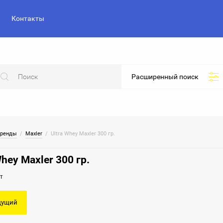
Контакты
Расширенный поиск
ренды
  /  
Maxler
  /  Ultra Whey Maxler 300 гр.
Whey Maxler 300 гр.
т
дущий