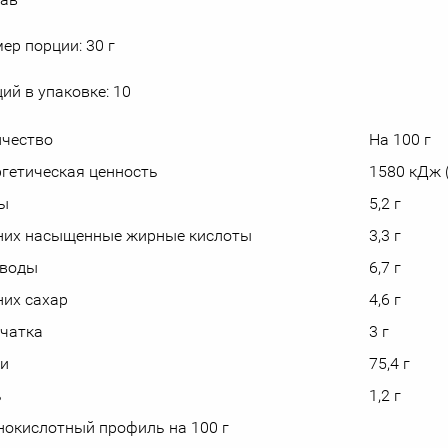
ер порции: 30 г
ий в упаковке: 10
ичество
На 100 г
гетическая ценность
1580 кДж 
ы
5,2 г
 них насыщенные жирные кислоты
3,3 г
еводы
6,7 г
 них сахар
4,6 г
чатка
3 г
ки
75,4 г
ь
1,2 г
окислотный профиль на 100 г