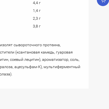
4,4 г
1,4 г
2,3 г
3,8 г
 изолят сывороточного протеина,
устители (ксантановая камедь, гуаровая
тин, соевый лецитин), ароматизатор, соль,
кралоза, ацесульфам-K), мультиферментный
юлаза).