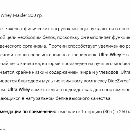
a Whey Maxler 300 гр.
е тяжёлых физических нагрузок мышцы нуждаются в восст
ой цели необходим белок, поскольку он выполняет функци
веческого организма. Протеин способствует увеличению 
чной ткани после интенсивных тренировок.
Ultra Whey
– э
чайшего качества, который произведён из лучшего молока
чается крайне низким содержанием жира и углеводов. Ultr
ивается благодаря мультиэнзимному комплексу DigeZyme
ом.
Ultra Whey
замечательно подойдёт как для спортсменов 
ающихся в натуральном белке высокого качества.
мендации по применению:
смешайте 1 порцию (30 г) с 250 
тав