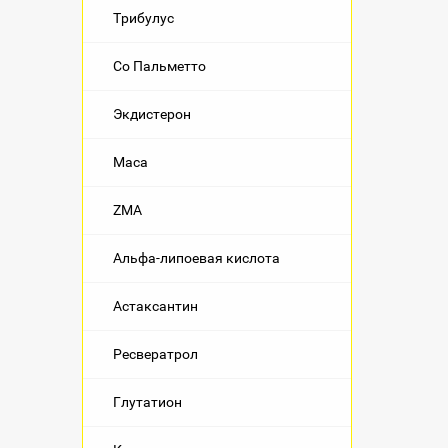
Трибулус
Со Пальметто
Экдистерон
Maca
ZMA
Альфа-липоевая кислота
Астаксантин
Ресвератрол
Глутатион