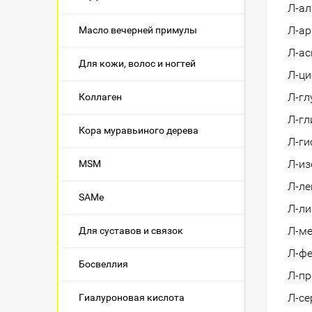
Л-ал
Л-ар
Масло вечерней примулы
Л-ас
Для кожи, волос и ногтей
Л-ц
Л-гл
Коллаген
Л-гл
Кора муравьиного дерева
Л-ги
Л-из
MSM
Л-ле
SAMe
Л-ли
Л-м
Для суставов и связок
Л-ф
Босвеллия
Л-пр
Л-се
Гиалуроновая кислота