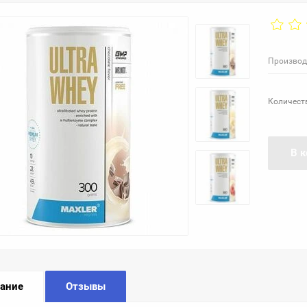
Производ
Количест
В к
ание
Отзывы