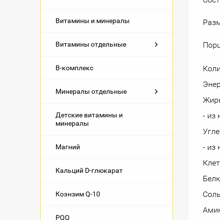
Витамины и минералы
Разм
Витамины отдельные
Порц
B-комплекс
Кол
Энер
Минералы отдельные
Жир
Детские витамины и
- из
минералы
Угл
- из
Магний
Клет
Кальций D-глюкарат
Бел
Сол
Коэнзим Q-10
Амин
PQQ