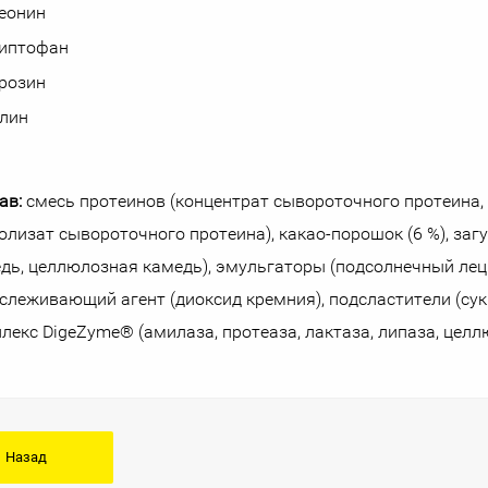
реонин
риптофан
розин
лин
ав:
смесь протеинов (концентрат сывороточного протеина,
олизат сывороточного протеина), какао-порошок (6 %), заг
дь, целлюлозная камедь), эмульгаторы (подсолнечный леци
слеживающий агент (диоксид кремния), подсластители (су
лекс DigeZyme® (амилаза, протеаза, лактаза, липаза, целл
Назад