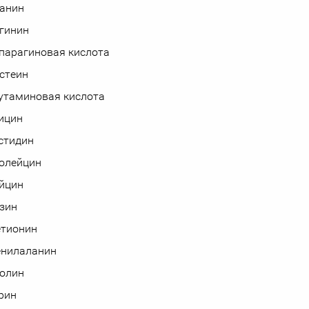
анин
гинин
парагиновая кислота
истеин
утаминовая кислота
ицин
стидин
олейцин
йцин
зин
етионин
енилаланин
олин
рин