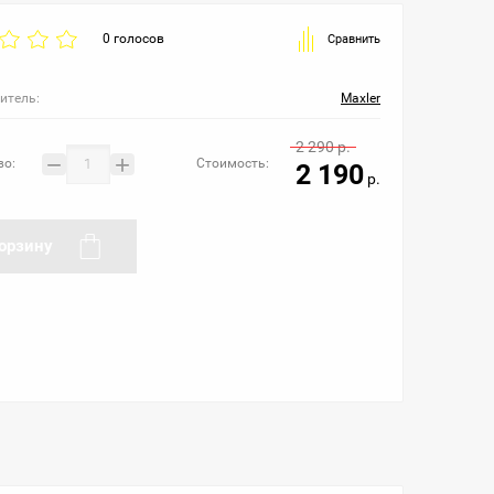
0 голосов
Сравнить
итель:
Maxler
2 290
р.
−
+
во:
Стоимость:
2 190
р.
орзину