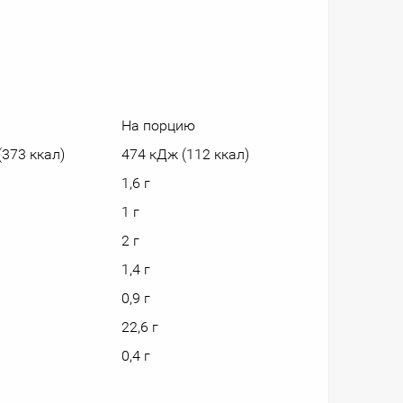
На порцию
(373 ккал)
474 кДж (112 ккал)
1,6 г
1 г
2 г
1,4 г
0,9 г
22,6 г
0,4 г