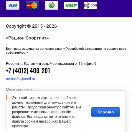
Solgar
Sports Research
Copyright © 2015 - 2026
Swanson
«Рацион Спортпит»
Все права защищены согласно закону Российской Федерации по защите прав
Syntrax
собственности
Россия, г. Калининград, Черняховского, 15, офис 9
Trec Nutrition
+7 (4012) 400-201
racion39@mail.ru
Tree of Life
Мы в соцсетях:
Ultimate Nutrition
Этот сайт использует cookie-файлы и
другие технологии для улучшения его
работы. Продолжая работу с сайтом, Вы
Universal Nutrition
Хорошо
разрешаете использование cookie-
файлов. Вы всегда можете отключить
файлы cookie в настройках Вашего
USPlabs
браузера.