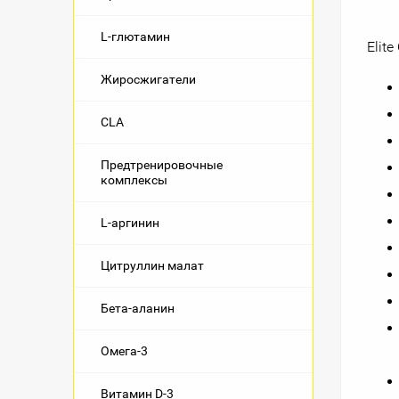
L-глютамин
Elit
Жиросжигатели
CLA
Предтренировочные
комплексы
L-аргинин
Цитруллин малат
Бета-аланин
Омега-3
Витамин D-3