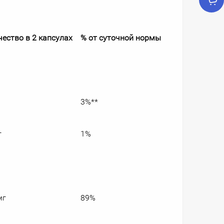
ество в 2 капсулах
% от суточной нормы
3%**
г
1%
мг
89%