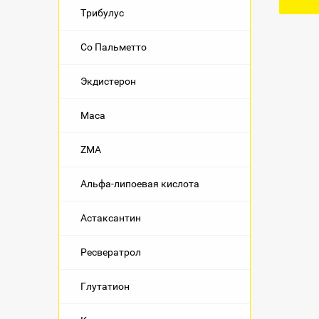
Трибулус
Со Пальметто
Экдистерон
Maca
ZMA
Альфа-липоевая кислота
Астаксантин
Ресвератрол
Глутатион