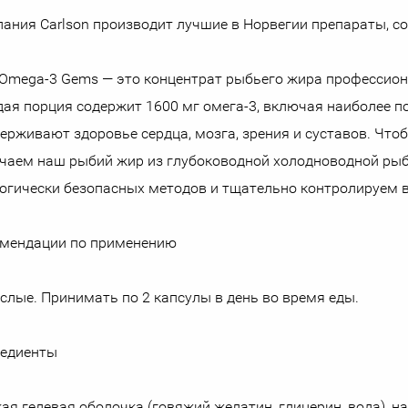
ания Carlson производит лучшие в Норвегии препараты, со
e Omega-3 Gems — это концентрат рыбьего жира профессион
ая порция содержит 1600 мг омега-3, включая наиболее п
ерживают здоровье сердца, мозга, зрения и суставов. Чт
чаем наш рыбий жир из глубоководной холодноводной ры
огически безопасных методов и тщательно контролируем в
мендации по применению
слые. Принимать по 2 капсулы в день во время еды.
едиенты
ая гелевая оболочка (говяжий желатин, глицерин, вода),