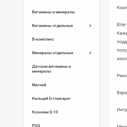
Комп
Витамины и минералы
Elit
Витамины отдельные
Кажд
B-комплекс
подд
полу
Минералы отдельные
экол
Детские витамины и
минералы
Реко
Магний
Взро
Кальций D-глюкарат
Ингр
Коэнзим Q-10
PQQ
Мягк