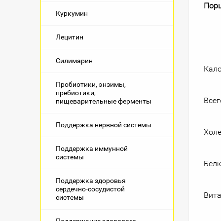
Порц
Куркумин
Лецитин
Силимарин
Кал
Пробиотики, энзимы,
пребиотики,
Всег
пищеварительные ферменты
Поддержка нервной системы
Холе
Поддержка иммунной
системы
Бел
Поддержка здоровья
сердечно-сосудистой
Вита
системы