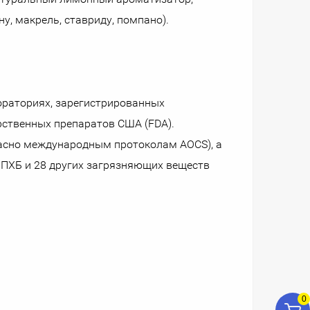
у, макрель, ставриду, помпано).
ораториях, зарегистрированных
рственных препаратов США (FDA).
асно международным протоколам AOCS), а
, ПХБ и 28 других загрязняющих веществ
0