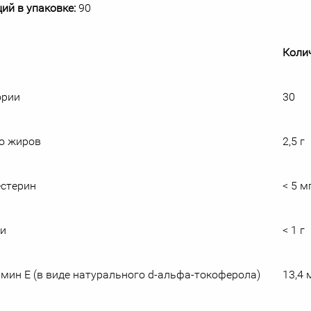
ий в упаковке:
90
Колич
ории
30
о жиров
2,5 г
стерин
< 5 м
ки
< 1 г
мин E (в виде натурального d-альфа-токоферола)
13,4 