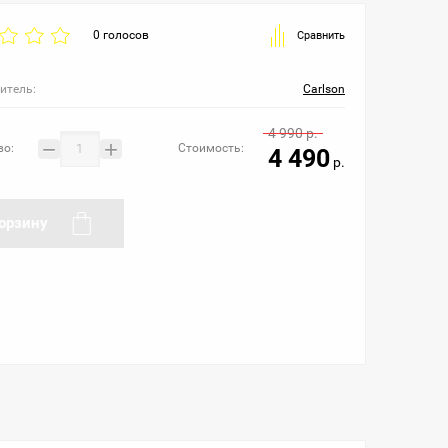
0 голосов
Сравнить
итель:
Carlson
4 990
р.
−
+
во:
Стоимость:
4 490
р.
орзину