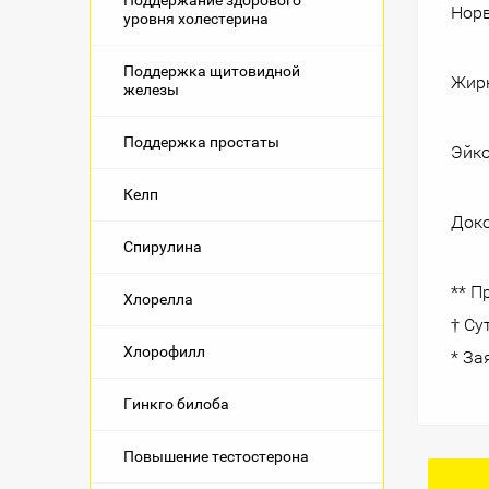
Поддержание здорового
Нор
уровня холестерина
Поддержка щитовидной
Жирн
железы
Поддержка простаты
Эйко
Келп
Доко
Спирулина
** П
Хлорелла
† Су
Хлорофилл
* За
Гинкго билоба
Повышение тестостерона