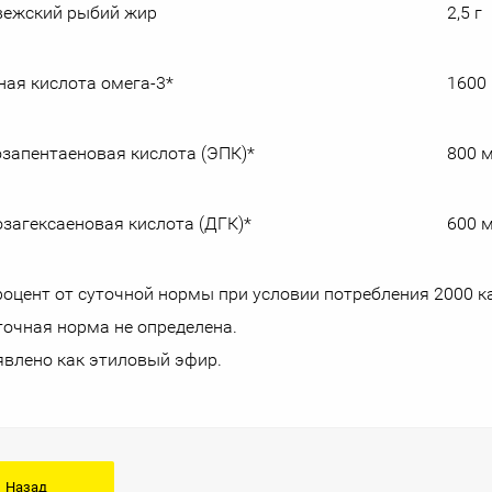
вежский рыбий жир
2,5 г
ая кислота омега-3*
1600
запентаеновая кислота (ЭПК)*
800 
загексаеновая кислота (ДГК)*
600 
роцент от суточной нормы при условии потребления 2000 к
точная норма не определена.
явлено как этиловый эфир.
Назад