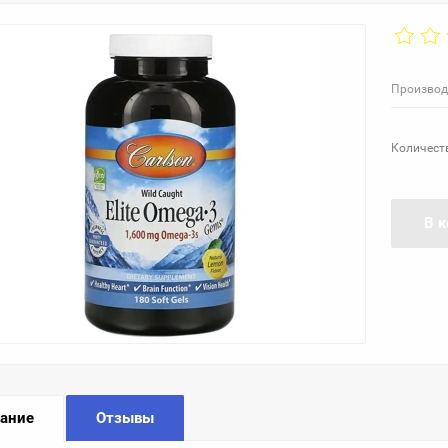
Производ
Количест
В к
ание
Отзывы