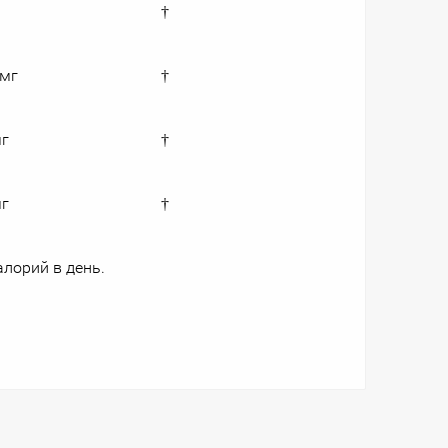
†
 мг
†
мг
†
мг
†
алорий в день.