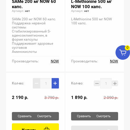
SAMe 200 мг NOW 60
L-Methionine 500 мг
капс.
NOW 100 капс.
Life Extension
Таурин
Инозитол
Артикул:
нет
Артикул:
нет
SAMe 200 мг NOW 60 капс.
L-Methionine 500 мг NOW
Maxler
L-глютамин
PABA
Поддержка нервной
100 капс.
системы
Стабилизированный S-
аденозилметионин, в
Mutant
L-аргинин
форме капсулы
Поддерживает здоровье
0
суставов
Аминокислоты
NaturesPlus
L-цитруллин
Производитель:
NOW
Производитель:
NOW
NOW foods
L-карнитин
−
+
Nature's Way
Бета-аланин
Кол-во:
Кол-во:
2 190
р.
1 890
р.
3 790
р.
2 090
р.
Nutrex Research
Креатин
OptiMeal
Сравнить
Сравнить
Смотреть
Смотреть
Optimum Nutrition